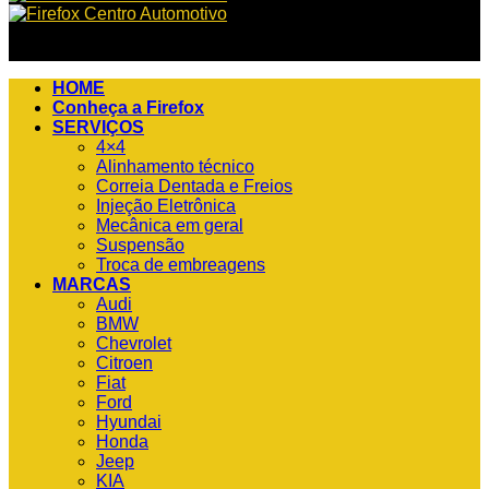
HOME
Conheça a Firefox
SERVIÇOS
4×4
Alinhamento técnico
Correia Dentada e Freios
Injeção Eletrônica
Mecânica em geral
Suspensão
Troca de embreagens
MARCAS
Audi
BMW
Chevrolet
Citroen
Fiat
Ford
Hyundai
Honda
Jeep
KIA