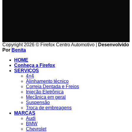
Copyright 2026 © Firefox Centro Automotivo |
Desenvolvido
Por
Benita
HOME
Conheça a Firefox
SERVIÇOS
4×4
Alinhamento técnico
Correia Dentada e Freios
Injeção Eletrônica
Mecânica em geral
Suspensão
Troca de embreagens
MARCAS
Audi
BMW
Chevrolet