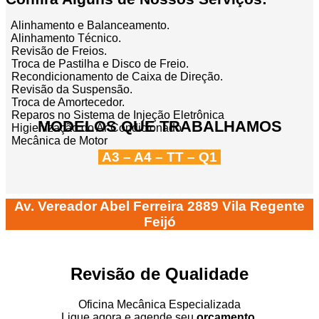
Alinhamento e Balanceamento.
Alinhamento Técnico.
Revisão de Freios.
Troca de Pastilha e Disco de Freio.
Recondicionamento de Caixa de Direção.
Revisão da Suspensão.
Troca de Amortecedor.
Reparos no Sistema de Injeção Eletrônica
MODELOS QUE TRABALHAMOS
Higienização do Ar Condicionado
Mecânica de Motor
A3 – A4 – TT – Q1
Av. Vereador Abel Ferreira 2889 Vila Regente
Feijó
Revisão de Qualidade
Oficina Mecânica Especializada
Ligue agora e agende seu
orçamento.