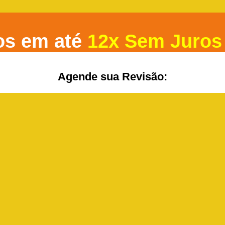
os em até
12x Sem Juros
Agende sua Revisão: