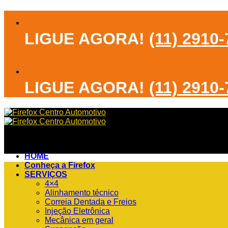
Skip
to
content
LIGUE AGORA!
(11) 2910
LIGUE AGORA!
(11) 2910
HOME
Conheça a Firefox
SERVIÇOS
4×4
Alinhamento técnico
Correia Dentada e Freios
Injeção Eletrônica
Mecânica em geral