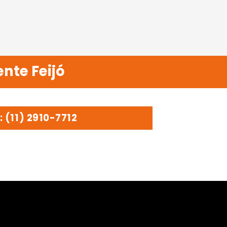
ente Feijó
: (11) 2910-7712