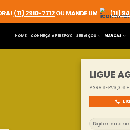
ORA!
(11) 2910-7712
OU MANDE UM
(11) 9
HOME
CONHEÇA A FIREFOX
SERVIÇOS
MARCAS
LIGUE A
PARA SERVIÇOS 
LI