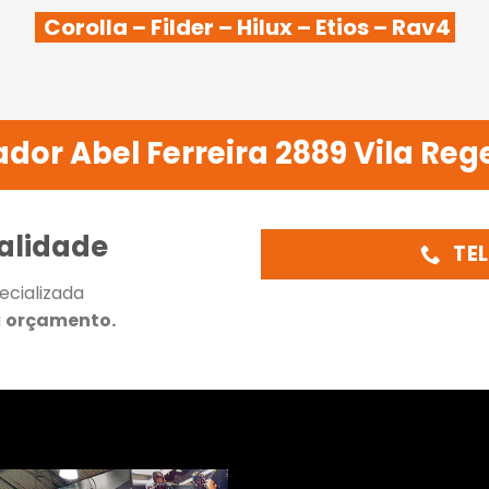
Corolla – Filder – Hilux – Etios – Rav4
dor Abel Ferreira 2889 Vila Reg
alidade
TEL
ecializada
u
orçamento.