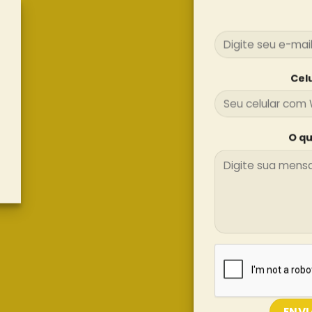
Cel
O qu